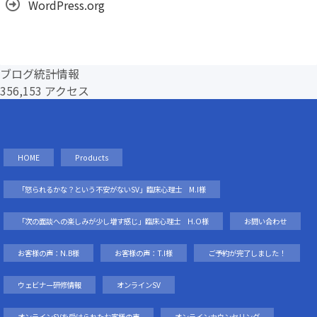
WordPress.org
ブログ統計情報
356,153 アクセス
HOME
Products
「怒られるかな？という不安がないSV」臨床心理士 M.I様
「次の面談への楽しみが少し増す感じ」臨床心理士 H.O様
お問い合わせ
お客様の声：N.B様
お客様の声：T.I様
ご予約が完了しました！
ウェビナー研修情報
オンラインSV
オンラインSVを受けられたお客様の声
オンラインカウンセリング