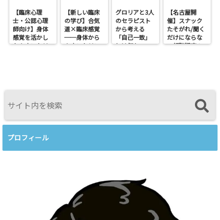
【臨床心理
【新しい臨床
グロリアと3人
【名古屋開
士・公認心理
の学び】合気
のセラピスト
催】スナック
師向け】身体
道×臨床感覚
から考える
たそがれ/聞く
感覚を活かし
──身体から
「自己一致」
だけにならな
たカウンセリ
カウンセリン
とは何か──
い傾聴講座
ングとは？
グを考えるワ
ロジャース・パ
支援者交流会
──援助者と
ークショップ
ールズ・エリ
してのBeingを
を開催します
スを見比べて
育てるという
感じたこと
視点<
プロフィール