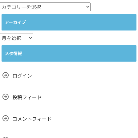
カ
テ
ゴ
アーカイブ
リ
ー
ア
ー
カ
メタ情報
イ
ブ
ログイン
投稿フィード
コメントフィード