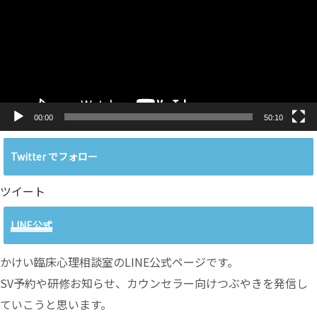
レ
ー
ヤ
ー
00:00
50:10
Twitter でフォロー
ツイート
LINE公式
かけい臨床心理相談室のLINE公式ページです。
SV予約や研修お知らせ、カウンセラー向けつぶやきを発信し
ていこうと思います。