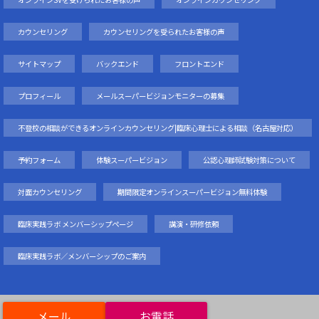
カウンセリング
カウンセリングを受られたお客様の声
サイトマップ
バックエンド
フロントエンド
プロフィール
メールスーパービジョンモニターの募集
不登校の相談ができるオンラインカウンセリング|臨床心理士による相談（名古屋対応）
予約フォーム
体験スーパービジョン
公認心理師試験対策について
対面カウンセリング
期間限定オンラインスーパービジョン無料体験
臨床実践ラボ メンバーシップページ
講演・研修依頼
臨床実践ラボ／メンバーシップのご案内
Copyright©
スクールカウンセリング研究所
, 2023 All Rights Reserved.