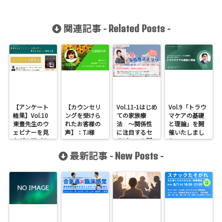
関連記事 -
-
Related Posts
【アンケート
【カウンセリ
Vol.11-1はじめ
Vol.9「トラウ
結果】Vol.10
ングを受けら
ての家族療
マケアの基礎
東豊先生のウ
れたお客様の
法 ～関係性
と理論」を開
ェビナーを見
声】：T.I様
に注目するセ
催いたしまし
ながら学びを
ラピー～を開
た
ゆる～く深め
催しました
（2022.08.21
最新記事 -
-
New Posts
る会
）【録画視聴
申込み受付
中】