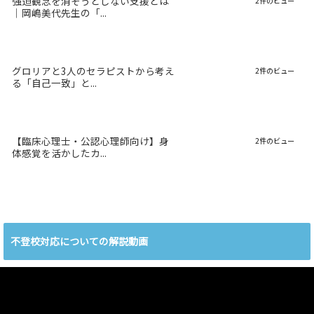
強迫観念を消そうとしない支援とは
2件のビュー
｜岡嶋美代先生の「...
グロリアと3人のセラピストから考え
2件のビュー
る「自己一致」と...
【臨床心理士・公認心理師向け】身
2件のビュー
体感覚を活かしたカ...
不登校対応についての解説動画
動
画
プ