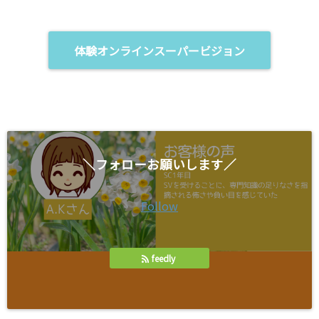
ウ
ウ
で
ィ
開
ン
き
ド
ま
ウ
体験オンラインスーパービジョン
す
で
)
開
き
ま
す
)
＼フォローお願いします／
Follow
feedly