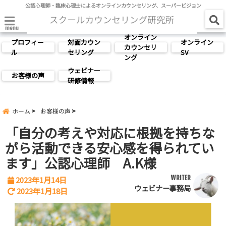
公認心理師・臨床心理士によるオンラインカウンセリング、スーパービジョン
menu
オンライン
プロフィー
対面カウン
オンライン
カウンセリ
ル
セリング
SV
ング
ウェビナー
お客様の声
研修情報
ホーム
お客様の声
「自分の考えや対応に根拠を持ちな
がら活動できる安心感を得られてい
ます」公認心理師 A.K様
WRITER
2023年1月14日
ウェビナー事務局
2023年1月18日