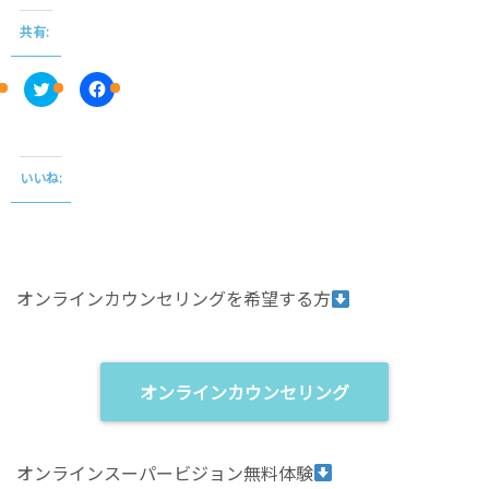
共有:
C
F
l
a
i
c
c
e
k
b
t
o
o
o
いいね:
s
k
h
で
a
共
r
有
e
す
o
る
n
に
T
は
オンラインカウンセリングを希望する方
w
ク
i
リ
t
ッ
t
ク
e
し
r
て
(
く
オンラインカウンセリング
新
だ
し
さ
い
い
ウ
(
ィ
新
オンラインスーパービジョン無料体験
ン
し
ド
い