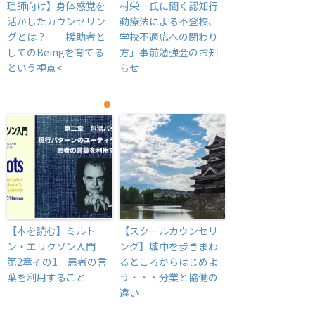
理師向け】身体感覚を
村栄一氏に聞く認知行
活かしたカウンセリン
動療法による不登校、
グとは？──援助者と
学校不適応への関わり
してのBeingを育てる
方」事前勉強会のお知
という視点<
らせ
【本を読む】ミルト
【スクールカウンセリ
ン・エリクソン入門
ング】城中を歩きまわ
第2章その1 患者の言
るところからはじめよ
葉を利用すること
う・・・分業と協働の
違い