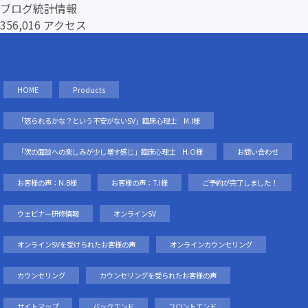
ブログ統計情報
356,016 アクセス
HOME
Products
「怒られるかな？という不安がないSV」臨床心理士 M.I様
「次の面談への楽しみが少し増す感じ」臨床心理士 H.O様
お問い合わせ
お客様の声：N.B様
お客様の声：T.I様
ご予約が完了しました！
ウェビナー研修情報
オンラインSV
オンラインSVを受けられたお客様の声
オンラインカウンセリング
カウンセリング
カウンセリングを受られたお客様の声
サイトマップ
バックエンド
フロントエンド