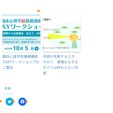
臨床心理学超基礎講座
共感が失敗するとき
1DAYワークショップの
その３ 感情をなぞる
ご案内
だけでは終わらない共
感
共有:
C
F
l
a
i
c
c
e