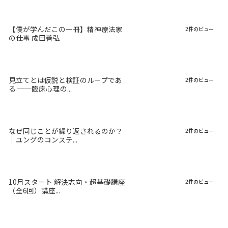
【僕が学んだこの一冊】精神療法家
2件のビュー
の仕事 成田善弘
見立てとは仮説と検証のループであ
2件のビュー
る ──臨床心理の...
なぜ同じことが繰り返されるのか？
2件のビュー
｜ユングのコンステ...
10月スタート 解決志向・超基礎講座
2件のビュー
（全6回）講座...