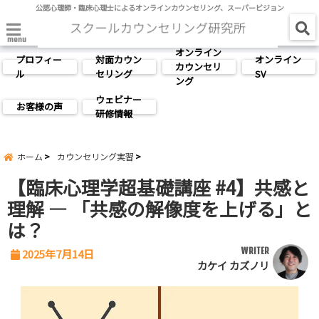
公認心理師・臨床心理士によるオンラインカウンセリング、スーパービジョン
menu
オンライン
プロフィー
対面カウン
オンライン
カウンセリ
ル
セリング
SV
ング
ウェビナー
お客様の声
研修情報
ホーム
カウンセリング実習
【臨床心理学超基礎講座 #4】共感と
理解 ― 「共感の解像度を上げる」と
は？
WRITER
2025年7月14日
カケイ カズノリ