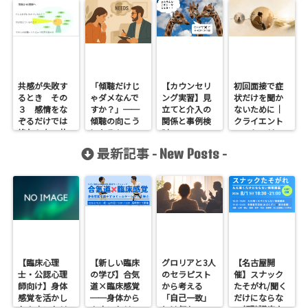
共感が失敗す
「傾聴だけじ
【カウンセリ
初回面接で症
るとき その
ゃダメなんで
ング実習】見
状だけを聞か
３ 感情をな
すか？」──
立てと介入の
ないために｜
ぞるだけでは
傾聴の向こう
関係と事例検
クライエント
終わらない共
にあるもの
討
のストーリー
感
を聞くという
最新記事 -
-
New Posts
こと
【臨床心理
【新しい臨床
グロリアと3人
【名古屋開
士・公認心理
の学び】合気
のセラピスト
催】スナック
師向け】身体
道×臨床感覚
から考える
たそがれ/聞く
感覚を活かし
──身体から
「自己一致」
だけにならな