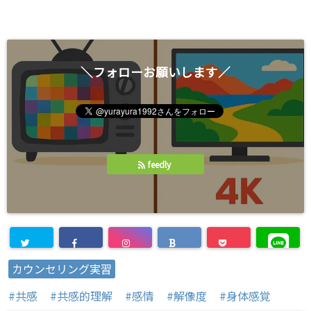
)
＼フォローお願いします／
feedly
カウンセリング実習
共感
共感的理解
感情
解像度
身体感覚