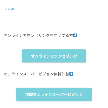
k
b
t
o
o
o
いいね:
s
k
h
で
a
共
r
有
e
す
o
る
n
に
T
は
オンラインカウンセリングを希望する方
w
ク
i
リ
t
ッ
t
ク
e
し
r
て
(
く
オンラインカウンセリング
新
だ
し
さ
い
い
ウ
(
ィ
新
オンラインスーパービジョン無料体験
ン
し
ド
い
ウ
ウ
で
ィ
開
ン
き
ド
ま
ウ
体験オンラインスーパービジョン
す
で
)
開
き
ま
す