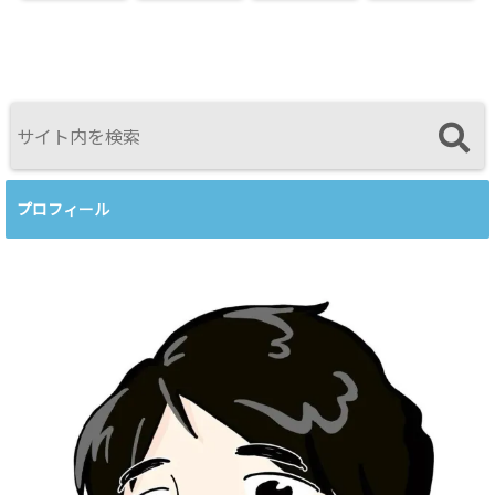
たカウンセリ
カウンセリン
とは何か──
い傾聴講座
ングとは？
グを考えるワ
ロジャース・パ
支援者交流会
──援助者と
ークショップ
ールズ・エリ
してのBeingを
を開催します
スを見比べて
育てるという
感じたこと
視点<
プロフィール