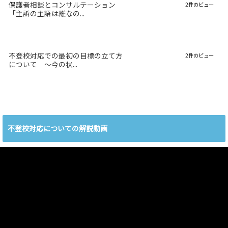
保護者相談とコンサルテーション
2件のビュー
「主訴の主語は誰なの...
不登校対応での最初の目標の立て方
2件のビュー
について 〜今の状...
不登校対応についての解説動画
動
画
プ
レ
ー
ヤ
ー