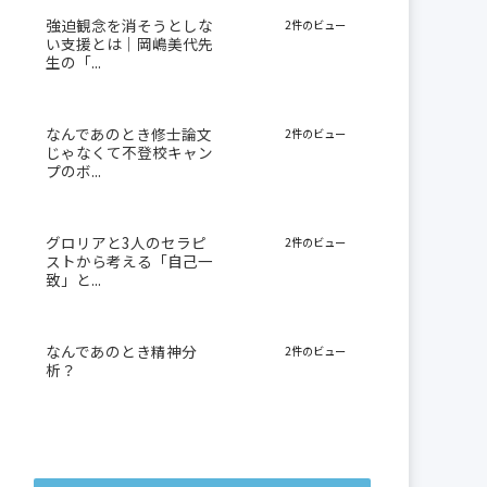
強迫観念を消そうとしな
2件のビュー
い支援とは｜岡嶋美代先
生の「...
なんであのとき修士論文
2件のビュー
じゃなくて不登校キャン
プのボ...
グロリアと3人のセラピ
2件のビュー
ストから考える「自己一
致」と...
なんであのとき精神分
2件のビュー
析？