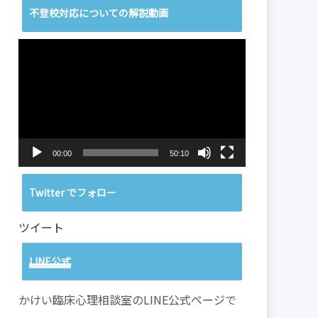
不登校対応についての解説動画
動
画
プ
レ
ー
ヤ
ー
00:00
50:10
Twitter でフォロー
ツイート
LINE公式
かけい臨床心理相談室のLINE公式ページで