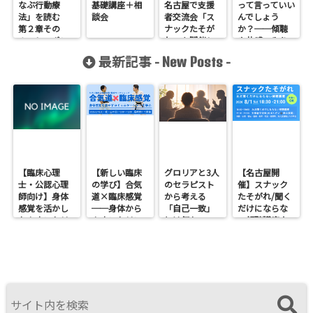
なぶ行動療
基礎講座＋相
名古屋で支援
って言っていい
法」を読む
談会
者交流会「ス
んでしょう
第２章その
ナックたそが
か？──傾聴
１ レスポン
れ」を開催し
や共感の入り
デント条件付
ます
口でつまずか
最新記事 -
-
New Posts
けを学ぼう
ないために
【臨床心理
【新しい臨床
グロリアと3人
【名古屋開
士・公認心理
の学び】合気
のセラピスト
催】スナック
師向け】身体
道×臨床感覚
から考える
たそがれ/聞く
感覚を活かし
──身体から
「自己一致」
だけにならな
たカウンセリ
カウンセリン
とは何か──
い傾聴講座
ングとは？
グを考えるワ
ロジャース・パ
支援者交流会
──援助者と
ークショップ
ールズ・エリ
してのBeingを
を開催します
スを見比べて
育てるという
感じたこと
視点<