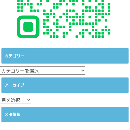
カテゴリー
カ
テ
ゴ
アーカイブ
リ
ー
ア
ー
カ
メタ情報
イ
ブ