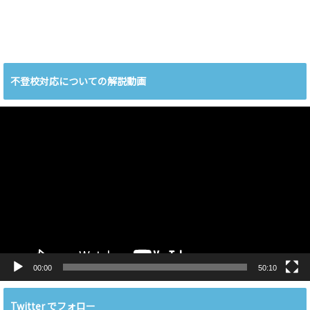
不登校対応についての解説動画
動
画
プ
レ
ー
ヤ
ー
00:00
50:10
Twitter でフォロー