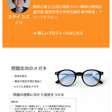
臨床心理士/公認心理師 かけい臨床心理相談
室代表/愛知学院大学特任講師 専門領域：ブ
カケイ カズ
リーフセラピー
ノリ
詳しいプロフィールはこちら