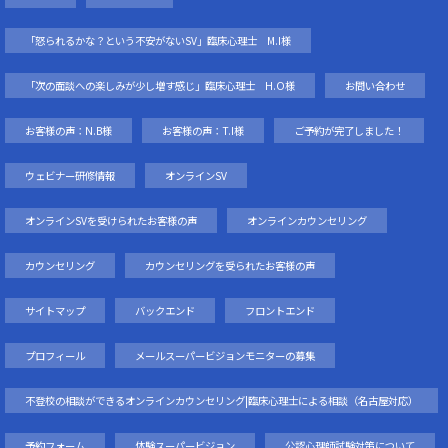
「怒られるかな？という不安がないSV」臨床心理士 M.I様
「次の面談への楽しみが少し増す感じ」臨床心理士 H.O様
お問い合わせ
お客様の声：N.B様
お客様の声：T.I様
ご予約が完了しました！
ウェビナー研修情報
オンラインSV
オンラインSVを受けられたお客様の声
オンラインカウンセリング
カウンセリング
カウンセリングを受られたお客様の声
サイトマップ
バックエンド
フロントエンド
プロフィール
メールスーパービジョンモニターの募集
不登校の相談ができるオンラインカウンセリング|臨床心理士による相談（名古屋対応）
予約フォーム
体験スーパービジョン
公認心理師試験対策について