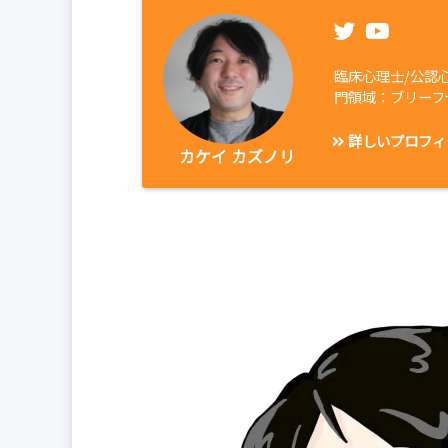
臨床心理士/公認
門領域：ブリーフ
詳しいプロフィ
カケイ カズノリ