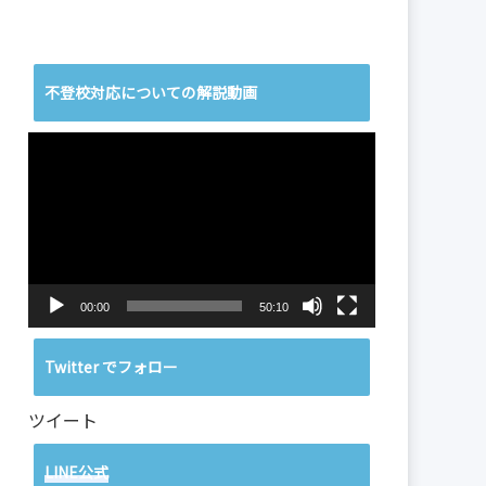
不登校対応についての解説動画
動
画
プ
レ
ー
ヤ
ー
00:00
50:10
Twitter でフォロー
ツイート
LINE公式