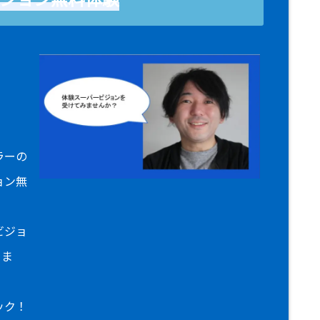
！
ラーの
ョン無
ビジョ
りま
ック！