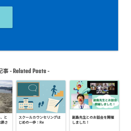
ョ
事 -
-
Related Posts
も、と
スクールカウンセリングは
副島先生とのお話会を開催
志昴さ
じめの一歩：Re
しました！