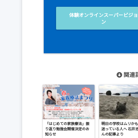
体験オンラインスーパービジ
ン
関連記
「はじめての家族療法」振
明日の学校はムリか
り返り勉強会開催決定のお
迷っている人へ 石井
知らせ
んの記事より