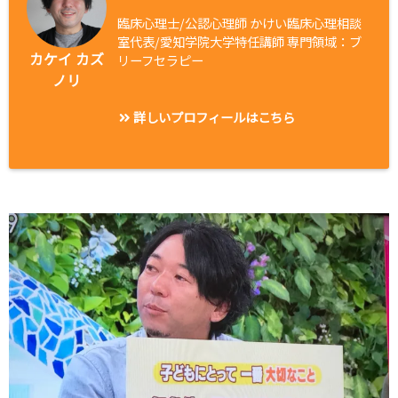
臨床心理士/公認心理師 かけい臨床心理相談
室代表/愛知学院大学特任講師 専門領域：ブ
カケイ カズ
リーフセラピー
ノリ
詳しいプロフィールはこちら