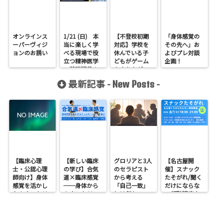
オンラインス
1/21 (日) 本
【不登校初期
「身体感覚の
ーパーヴィジ
当に楽しく学
対応】学校を
その先へ」お
ョンのお誘い
べる現場で役
休んでいる子
よびプレ対談
立つ精神医学
どもがゲーム
企画！
の基礎講義！
をやりたがっ
た時
最新記事 -
-
New Posts
【臨床心理
【新しい臨床
グロリアと3人
【名古屋開
士・公認心理
の学び】合気
のセラピスト
催】スナック
師向け】身体
道×臨床感覚
から考える
たそがれ/聞く
感覚を活かし
──身体から
「自己一致」
だけにならな
たカウンセリ
カウンセリン
とは何か──
い傾聴講座
ングとは？
グを考えるワ
ロジャース・パ
支援者交流会
──援助者と
ークショップ
ールズ・エリ