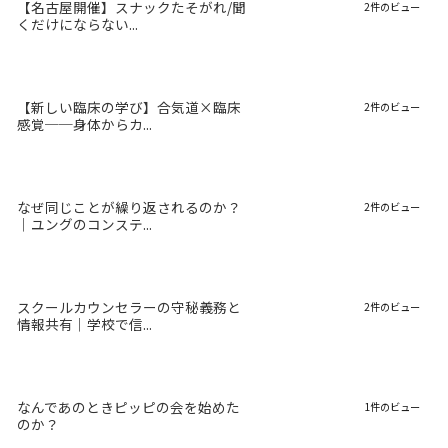
【名古屋開催】スナックたそがれ/聞
2件のビュー
くだけにならない...
【新しい臨床の学び】合気道×臨床
2件のビュー
感覚──身体からカ...
なぜ同じことが繰り返されるのか？
2件のビュー
｜ユングのコンステ...
スクールカウンセラーの守秘義務と
2件のビュー
情報共有｜学校で信...
なんであのときピッピの会を始めた
1件のビュー
のか？