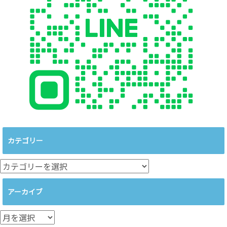
カテゴリー
カ
テ
ゴ
アーカイブ
リ
ー
ア