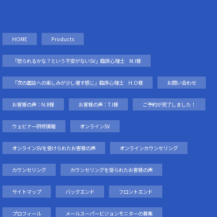
HOME
Products
「怒られるかな？という不安がないSV」臨床心理士 M.I様
「次の面談への楽しみが少し増す感じ」臨床心理士 H.O様
お問い合わせ
お客様の声：N.B様
お客様の声：T.I様
ご予約が完了しました！
ウェビナー研修情報
オンラインSV
オンラインSVを受けられたお客様の声
オンラインカウンセリング
カウンセリング
カウンセリングを受られたお客様の声
サイトマップ
バックエンド
フロントエンド
プロフィール
メールスーパービジョンモニターの募集