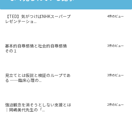
【TED】気がつけばNHKスーパープ
4件のビュー
レゼンテーショ...
基本的自尊感情と社会的自尊感情
3件のビュー
その１
見立てとは仮説と検証のループであ
3件のビュー
る ──臨床心理の...
強迫観念を消そうとしない支援とは
2件のビュー
｜岡嶋美代先生の「...