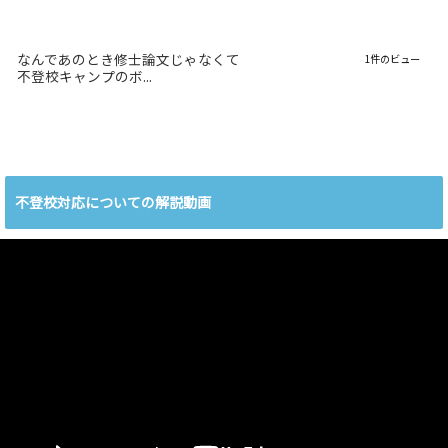
なんであのとき修士論文じゃなくて
1件のビュー
不登校キャンプのボ...
不登校対応についての解説動画
動
画
プ
レ
ー
ヤ
ー