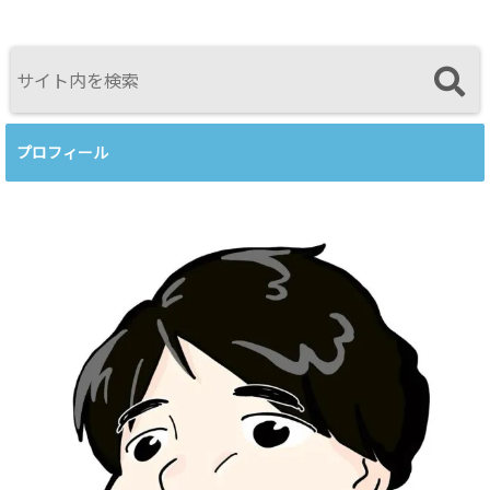
してのBeingを
を開催します
スを見比べて
育てるという
感じたこと
視点<
プロフィール