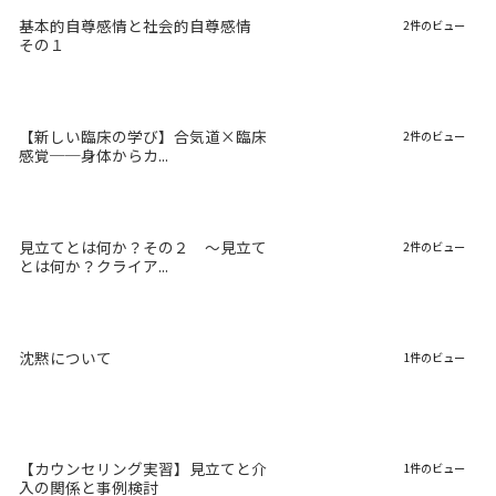
基本的自尊感情と社会的自尊感情
2件のビュー
その１
【新しい臨床の学び】合気道×臨床
2件のビュー
感覚──身体からカ...
見立てとは何か？その２ 〜見立て
2件のビュー
とは何か？クライア...
沈黙について
1件のビュー
【カウンセリング実習】見立てと介
1件のビュー
入の関係と事例検討