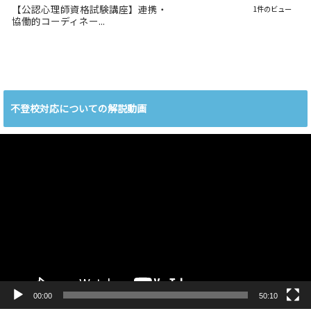
【公認心理師資格試験講座】連携・
1件のビュー
協働的コーディネー...
不登校対応についての解説動画
動
画
プ
レ
ー
ヤ
ー
00:00
50:10