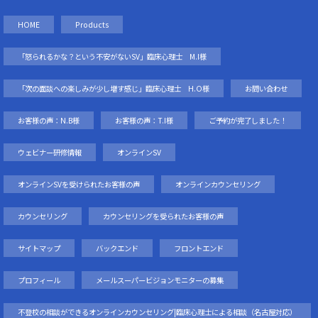
HOME
Products
「怒られるかな？という不安がないSV」臨床心理士 M.I様
「次の面談への楽しみが少し増す感じ」臨床心理士 H.O様
お問い合わせ
お客様の声：N.B様
お客様の声：T.I様
ご予約が完了しました！
ウェビナー研修情報
オンラインSV
オンラインSVを受けられたお客様の声
オンラインカウンセリング
カウンセリング
カウンセリングを受られたお客様の声
サイトマップ
バックエンド
フロントエンド
プロフィール
メールスーパービジョンモニターの募集
不登校の相談ができるオンラインカウンセリング|臨床心理士による相談（名古屋対応）