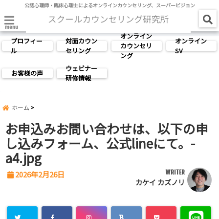
公認心理師・臨床心理士によるオンラインカウンセリング、スーパービジョン
menu
オンライン
プロフィー
対面カウン
オンライン
カウンセリ
ル
セリング
SV
ング
ウェビナー
お客様の声
研修情報
ホーム
お申込みお問い合わせは、以下の申
し込みフォーム、公式lineにて。-
a4.jpg
WRITER
2026年2月26日
カケイ カズノリ