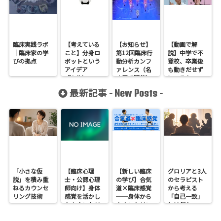
臨床実践ラボ
【考えている
【お知らせ】
【動画で解
｜臨床家の学
こと】分身ロ
第12回臨床行
説】中学で不
びの拠点
ボットという
動分析カンフ
登校、卒業後
アイデア
ァレンス（名
も動きだせず
『Orihime』
古屋で開催）
にいるケース
の対応法
最新記事 -
-
New Posts
「小さな仮
【臨床心理
【新しい臨床
グロリアと3人
説」を積み重
士・公認心理
の学び】合気
のセラピスト
ねるカウンセ
師向け】身体
道×臨床感覚
から考える
リング技術
感覚を活かし
──身体から
「自己一致」
たカウンセリ
カウンセリン
とは何か──
ングとは？
グを考えるワ
ロジャース・パ