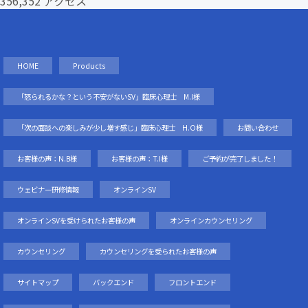
356,352 アクセス
HOME
Products
「怒られるかな？という不安がないSV」臨床心理士 M.I様
「次の面談への楽しみが少し増す感じ」臨床心理士 H.O様
お問い合わせ
お客様の声：N.B様
お客様の声：T.I様
ご予約が完了しました！
ウェビナー研修情報
オンラインSV
オンラインSVを受けられたお客様の声
オンラインカウンセリング
カウンセリング
カウンセリングを受られたお客様の声
サイトマップ
バックエンド
フロントエンド