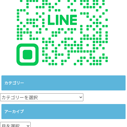
カテゴリー
カ
テ
ゴ
アーカイブ
リ
ー
ア