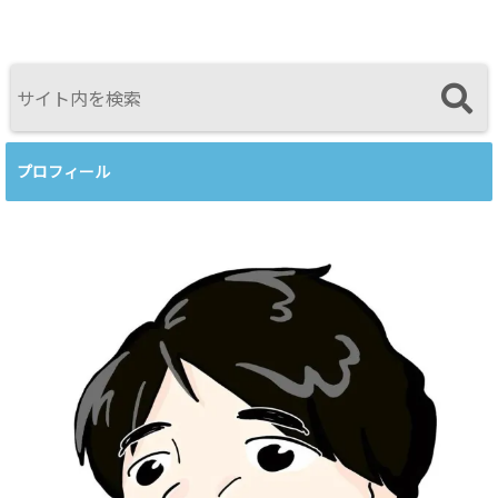
──援助者と
ークショップ
ールズ・エリ
してのBeingを
を開催します
スを見比べて
育てるという
感じたこと
視点<
プロフィール