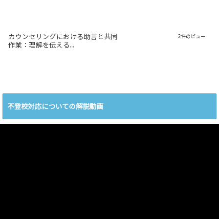
カウンセリングにおける助言と共同
2件のビュー
作業：理解を伝える...
不登校対応についての解説動画
動
画
プ
レ
ー
ヤ
ー