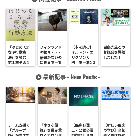
「はじめてま
フィンランド
【本を読む】
副島先生との
なぶ行動療
の教育・・・
ミルトン・エ
お話会を開催
法」を読む
宿題がないの
リクソン入
しました！
第１章その１
に世界で一番
門 第一章2-3
の学力はなん
治療者の姿
でなの？？ね
勢：従来の考
最新記事 -
-
New Posts
え、なんでな
え方への挑戦
の〜？？
チーム支援で
「小さな仮
【臨床心理
【新しい臨床
「グループ
説」を積み重
士・公認心理
の学び】合気
感」が生まれ
ねるカウンセ
師向け】身体
道×臨床感覚