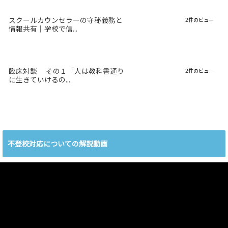
スクールカウンセラーの守秘義務と
2件のビュー
情報共有｜学校で信...
臨床対談 その１「人は教科書通り
2件のビュー
に生きていけるの...
不登校対応についての解説動画
動
画
プ
レ
ー