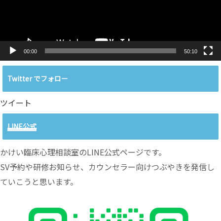
ヤ
ー
00:00
50:10
Twitter でフォロー
ツイート
LINE公式
かけい臨床心理相談室のLINE公式ページです。
SV予約や研修お知らせ、カウンセラー向けつぶやきを発信し
ていこうと思います。