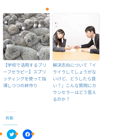
【学校で活用するブリ
解決志向について「イ
ーフセラピー】スプリ
ライラしてしょうがな
ッティングを使って指
いけど、どうしたら良
導しつつの絆作り
い？」こんな質問にカ
ウンセラーはどう答え
るのか？
共有:
C
F
l
a