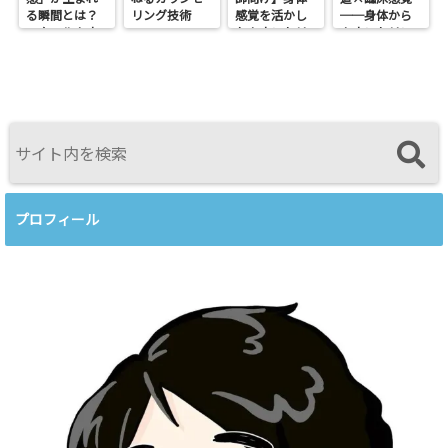
る瞬間とは？
リング技術
感覚を活かし
──身体から
スクールカウ
たカウンセリ
カウンセリン
ンセラーの関
ングとは？
グを考えるワ
わり方
──援助者と
ークショップ
してのBeingを
を開催します
育てるという
視点<
プロフィール