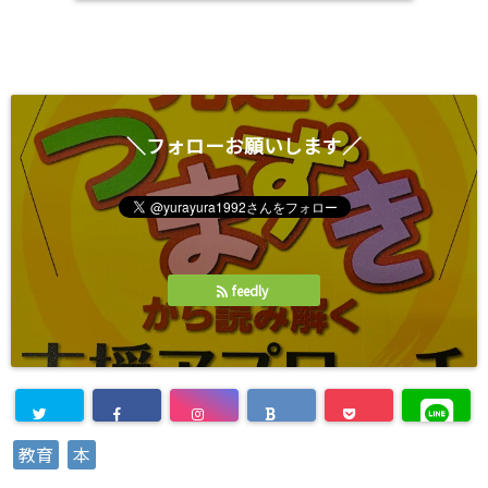
き
ま
す
)
＼フォローお願いします／
feedly
教育
本