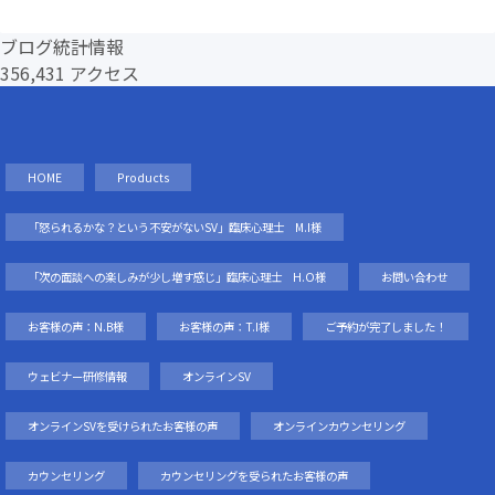
ブログ統計情報
356,431 アクセス
HOME
Products
「怒られるかな？という不安がないSV」臨床心理士 M.I様
「次の面談への楽しみが少し増す感じ」臨床心理士 H.O様
お問い合わせ
お客様の声：N.B様
お客様の声：T.I様
ご予約が完了しました！
ウェビナー研修情報
オンラインSV
オンラインSVを受けられたお客様の声
オンラインカウンセリング
カウンセリング
カウンセリングを受られたお客様の声