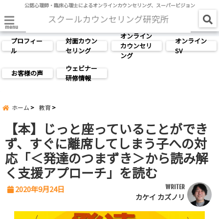
公認心理師・臨床心理士によるオンラインカウンセリング、スーパービジョン
menu
オンライン
プロフィー
対面カウン
オンライン
カウンセリ
ル
セリング
SV
ング
ウェビナー
お客様の声
研修情報
ホーム
教育
【本】じっと座っていることができ
ず、すぐに離席してしまう子への対
応「＜発達のつまずき＞から読み解
く支援アプローチ」を読む
WRITER
2020年9月24日
カケイ カズノリ