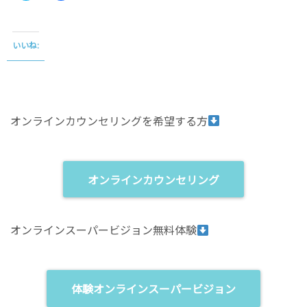
i
c
c
e
k
b
t
o
o
o
いいね:
s
k
h
で
a
共
r
有
e
す
o
る
n
に
T
は
オンラインカウンセリングを希望する方
w
ク
i
リ
t
ッ
t
ク
e
し
r
て
(
く
オンラインカウンセリング
新
だ
し
さ
い
い
ウ
(
ィ
新
オンラインスーパービジョン無料体験
ン
し
ド
い
ウ
ウ
で
ィ
開
ン
き
ド
ま
ウ
体験オンラインスーパービジョン
す
で
)
開