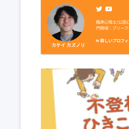
臨床心理士/公認
門領域：ブリーフ
詳しいプロフィ
カケイ カズノリ