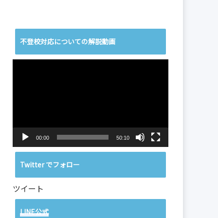
不登校対応についての解説動画
動
画
プ
レ
ー
ヤ
ー
00:00
50:10
Twitter でフォロー
ツイート
LINE公式