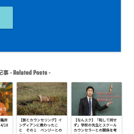
ョ
事 -
-
Related Posts
：臨床
【旅とカウンセリング】イ
【なんスク】「和して同せ
/18
ンディアンに教わったこ
ず」学校の先生とスクール
と その１ ベンジーとの
カウンセラーとの関係を考