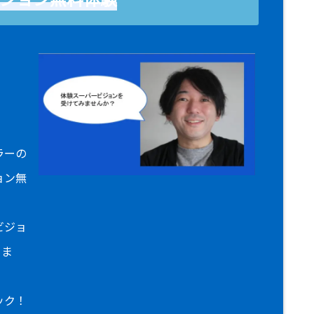
！
ラーの
ョン無
ビジョ
りま
ック！