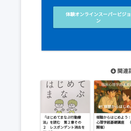
体験オンラインスーパービジ
ン
関連記
「はじめてまなぶ行動療
傾聴からはじめよう
法」を読む 第２章その
心理学超基礎講座 （4
２ レスポンデント消去を
開催）