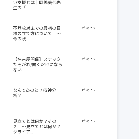
い支援とは｜岡嶋美代先
生の「...
不登校対応での最初の目
2件のビュー
標の立て方について 〜
今の状...
【名古屋開催】スナック
2件のビュー
たそがれ/聞くだけになら
ない...
なんであのとき精神分
1件のビュー
析？
見立てとは何か？その
1件のビュー
２ 〜見立てとは何か？
クライア...