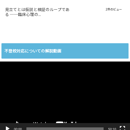
見立てとは仮説と検証のループであ
2件のビュー
る ──臨床心理の...
不登校対応についての解説動画
動
画
プ
レ
ー
ヤ
ー
00:00
50:10