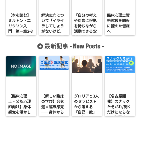
【本を読む】
解決志向につ
「自分の考え
臨床心理士資
ミルトン・エ
いて「イライ
や対応に根拠
格試験を間近
リクソン入
ラしてしょう
を持ちながら
に控えた皆様
門 第一章2-3
がないけど、
活動できる安
へ
治療者の姿
どうしたら良
心感を得られ
勢：従来の考
い？」こんな
ています」公
最新記事 -
-
New Posts
え方への挑戦
質問にカウン
認心理師 A.K
セラーはどう
様
答えるのか？
【臨床心理
【新しい臨床
グロリアと3人
【名古屋開
士・公認心理
の学び】合気
のセラピスト
催】スナック
師向け】身体
道×臨床感覚
から考える
たそがれ/聞く
感覚を活かし
──身体から
「自己一致」
だけにならな
たカウンセリ
カウンセリン
とは何か──
い傾聴講座
ングとは？
グを考えるワ
ロジャース・パ
支援者交流会
──援助者と
ークショップ
ールズ・エリ
してのBeingを
を開催します
スを見比べて
育てるという
感じたこと