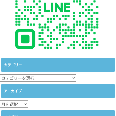
カテゴリー
カ
テ
ゴ
アーカイブ
リ
ー
ア
ー
カ