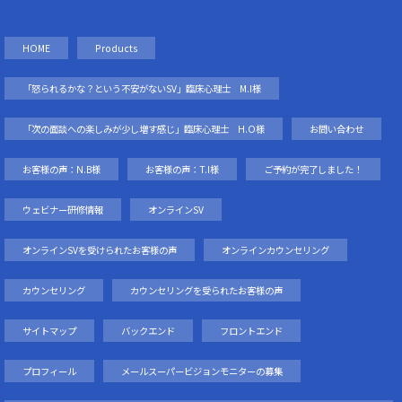
HOME
Products
「怒られるかな？という不安がないSV」臨床心理士 M.I様
「次の面談への楽しみが少し増す感じ」臨床心理士 H.O様
お問い合わせ
お客様の声：N.B様
お客様の声：T.I様
ご予約が完了しました！
ウェビナー研修情報
オンラインSV
オンラインSVを受けられたお客様の声
オンラインカウンセリング
カウンセリング
カウンセリングを受られたお客様の声
サイトマップ
バックエンド
フロントエンド
プロフィール
メールスーパービジョンモニターの募集