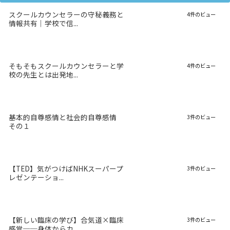
スクールカウンセラーの守秘義務と
4件のビュー
情報共有｜学校で信...
そもそもスクールカウンセラーと学
4件のビュー
校の先生とは出発地...
基本的自尊感情と社会的自尊感情
3件のビュー
その１
【TED】気がつけばNHKスーパープ
3件のビュー
レゼンテーショ...
【新しい臨床の学び】合気道×臨床
3件のビュー
感覚──身体からカ...