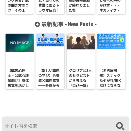
ング実習】話
ム・見守りの
理師資格試験
どもへの声の
の聞き方のコ
背景にあるト
が終わりまし
かけ方・・・
ツ その１
ラウマ反応｜
たね
ネガティブ・
「わかってい
ケイパビリテ
るのに動けな
ィ
最新記事 -
-
New Posts
い」子どもへ
の理解
【臨床心理
【新しい臨床
グロリアと3人
【名古屋開
士・公認心理
の学び】合気
のセラピスト
催】スナック
師向け】身体
道×臨床感覚
から考える
たそがれ/聞く
感覚を活かし
──身体から
「自己一致」
だけにならな
たカウンセリ
カウンセリン
とは何か──
い傾聴講座
ングとは？
グを考えるワ
ロジャース・パ
支援者交流会
──援助者と
ークショップ
ールズ・エリ
してのBeingを
を開催します
スを見比べて
育てるという
感じたこと
視点<