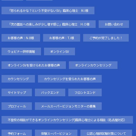
「怒られるかな？という不安がないSV」臨床心理士 M.I様
「次の面談への楽しみが少し増す感じ」臨床心理士 H.O様
お問い合わせ
お客様の声：N.B様
お客様の声：T.I様
ご予約が完了しました！
ウェビナー研修情報
オンラインSV
オンラインSVを受けられたお客様の声
オンラインカウンセリング
カウンセリング
カウンセリングを受られたお客様の声
サイトマップ
バックエンド
フロントエンド
プロフィール
メールスーパービジョンモニターの募集
不登校の相談ができるオンラインカウンセリング|臨床心理士による相談（名古屋対応）
予約フォーム
体験スーパービジョン
公認心理師試験対策について