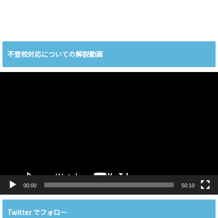
不登校対応についての解説動画
動
画
プ
レ
ー
ヤ
ー
00:00
50:10
Twitter でフォロー