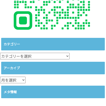
カテゴリー
カ
テ
ゴ
アーカイブ
リ
ー
ア
ー
カ
メタ情報
イ
ブ