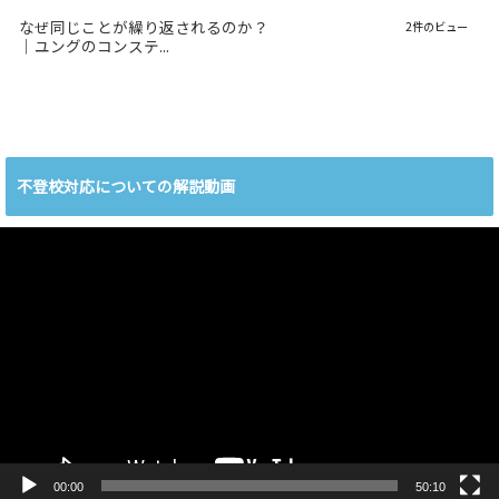
なぜ同じことが繰り返されるのか？
2件のビュー
｜ユングのコンステ...
不登校対応についての解説動画
動
画
プ
レ
ー
ヤ
ー
00:00
50:10