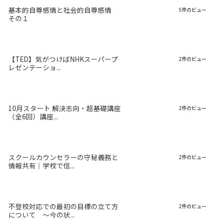
基本的自尊感情と社会的自尊感情
5件のビュー
その１
【TED】気がつけばNHKスーパープ
2件のビュー
レゼンテーショ...
10月スタート 解決志向・超基礎講座
2件のビュー
（全6回）講座...
スクールカウンセラーの守秘義務と
2件のビュー
情報共有｜学校で信...
不登校対応での最初の目標の立て方
2件のビュー
について 〜今の状...