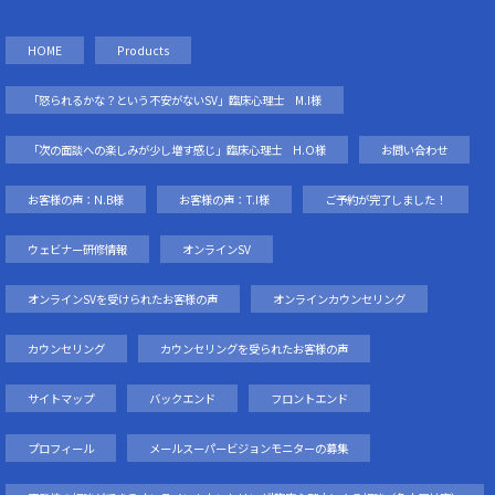
HOME
Products
「怒られるかな？という不安がないSV」臨床心理士 M.I様
「次の面談への楽しみが少し増す感じ」臨床心理士 H.O様
お問い合わせ
お客様の声：N.B様
お客様の声：T.I様
ご予約が完了しました！
ウェビナー研修情報
オンラインSV
オンラインSVを受けられたお客様の声
オンラインカウンセリング
カウンセリング
カウンセリングを受られたお客様の声
サイトマップ
バックエンド
フロントエンド
プロフィール
メールスーパービジョンモニターの募集