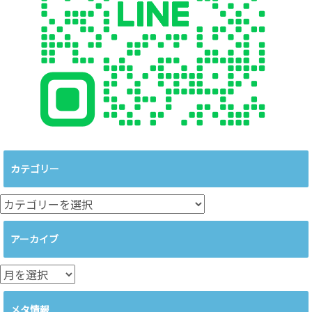
カテゴリー
カ
テ
ゴ
アーカイブ
リ
ー
ア
ー
カ
メタ情報