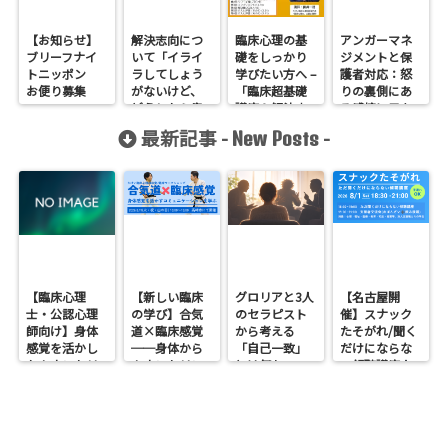
【お知らせ】
解決志向につ
臨床心理の基
アンガーマネ
ブリーフナイ
いて「イライ
礎をしっかり
ジメントと保
トニッポン
ラしてしょう
学びたい方へ –
護者対応：怒
お便り募集
がないけど、
「臨床超基礎
りの裏側にあ
どうしたら良
講座＆解決志
る感情に目を
い？」こんな
向超基礎講
向けよう
最新記事 -
-
New Posts
質問にカウン
座」開講のお
セラーはどう
知らせ
答えるのか？
【臨床心理
【新しい臨床
グロリアと3人
【名古屋開
士・公認心理
の学び】合気
のセラピスト
催】スナック
師向け】身体
道×臨床感覚
から考える
たそがれ/聞く
感覚を活かし
──身体から
「自己一致」
だけにならな
たカウンセリ
カウンセリン
とは何か──
い傾聴講座
ングとは？
グを考えるワ
ロジャース・パ
支援者交流会
──援助者と
ークショップ
ールズ・エリ
してのBeingを
を開催します
スを見比べて
育てるという
感じたこと