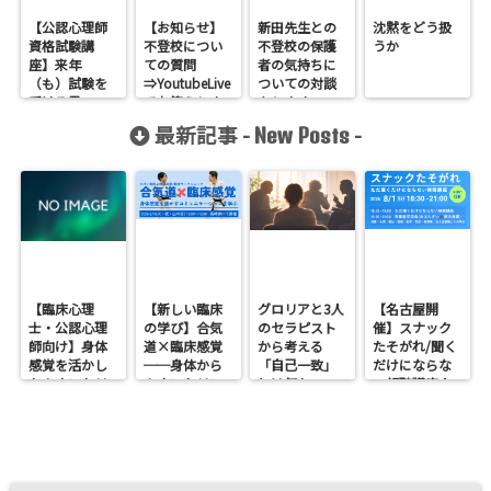
【公認心理師
【お知らせ】
新田先生との
沈黙をどう扱
資格試験講
不登校につい
不登校の保護
うか
座】来年
ての質問
者の気持ちに
（も）試験を
⇒YoutubeLive
ついての対談
受ける君へ
でお答えしま
をします
す
最新記事 -
-
New Posts
【臨床心理
【新しい臨床
グロリアと3人
【名古屋開
士・公認心理
の学び】合気
のセラピスト
催】スナック
師向け】身体
道×臨床感覚
から考える
たそがれ/聞く
感覚を活かし
──身体から
「自己一致」
だけにならな
たカウンセリ
カウンセリン
とは何か──
い傾聴講座
ングとは？
グを考えるワ
ロジャース・パ
支援者交流会
──援助者と
ークショップ
ールズ・エリ
してのBeingを
を開催します
スを見比べて
育てるという
感じたこと
視点<