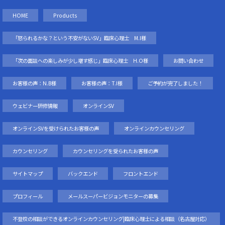
HOME
Products
「怒られるかな？という不安がないSV」臨床心理士 M.I様
「次の面談への楽しみが少し増す感じ」臨床心理士 H.O様
お問い合わせ
お客様の声：N.B様
お客様の声：T.I様
ご予約が完了しました！
ウェビナー研修情報
オンラインSV
オンラインSVを受けられたお客様の声
オンラインカウンセリング
カウンセリング
カウンセリングを受られたお客様の声
サイトマップ
バックエンド
フロントエンド
プロフィール
メールスーパービジョンモニターの募集
不登校の相談ができるオンラインカウンセリング|臨床心理士による相談（名古屋対応）