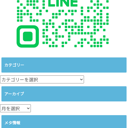
カテゴリー
カ
テ
ゴ
アーカイブ
リ
ー
ア
ー
カ
メタ情報