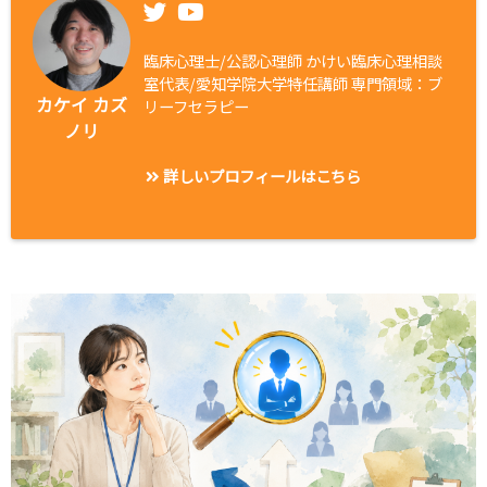
臨床心理士/公認心理師 かけい臨床心理相談
室代表/愛知学院大学特任講師 専門領域：ブ
カケイ カズ
リーフセラピー
ノリ
詳しいプロフィールはこちら