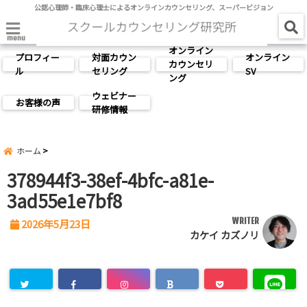
公認心理師・臨床心理士によるオンラインカウンセリング、スーパービジョン
menu
オンライン
プロフィー
対面カウン
オンライン
カウンセリ
ル
セリング
SV
ング
ウェビナー
お客様の声
研修情報
ホーム
378944f3-38ef-4bfc-a81e-
3ad55e1e7bf8
WRITER
2026年5月23日
カケイ カズノリ