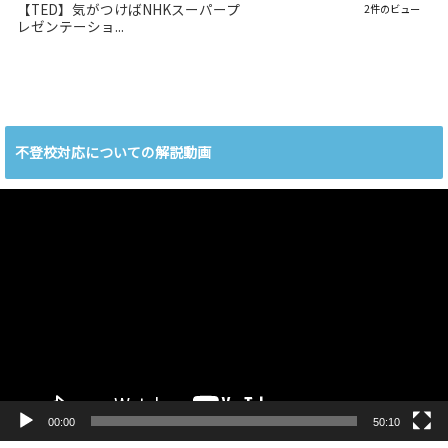
【TED】気がつけばNHKスーパープ
2件のビュー
レゼンテーショ...
不登校対応についての解説動画
動
画
プ
レ
ー
ヤ
ー
00:00
50:10