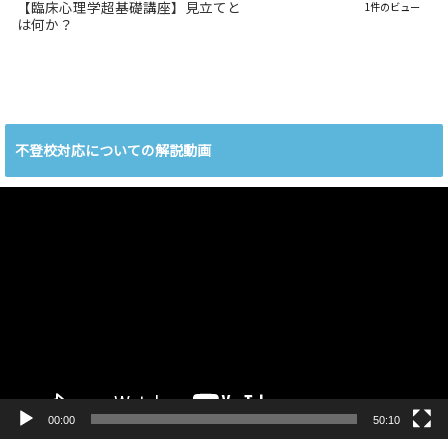
【臨床心理学超基礎講座】見立てと
1件のビュー
は何か？
不登校対応についての解説動画
動
画
プ
レ
ー
ヤ
ー
00:00
50:10