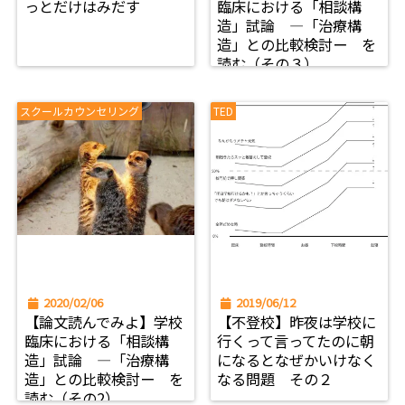
っとだけはみだす
臨床における「相談構
造」試論 ―「治療構
造」との比較検討ー を
読む（その３）
スクールカウンセリング
TED
2020/02/06
2019/06/12
【論文読んでみよ】学校
【不登校】昨夜は学校に
臨床における「相談構
行くって言ってたのに朝
造」試論 ―「治療構
になるとなぜかいけなく
造」との比較検討ー を
なる問題 その２
読む（その2）