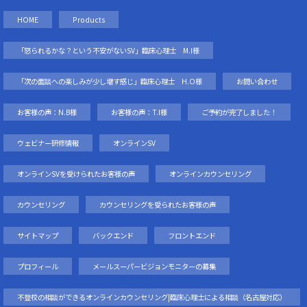
HOME
Products
「怒られるかな？という不安がないSV」臨床心理士 M.I様
「次の面談への楽しみが少し増す感じ」臨床心理士 H.O様
お問い合わせ
お客様の声：N.B様
お客様の声：T.I様
ご予約が完了しました！
ウェビナー研修情報
オンラインSV
オンラインSVを受けられたお客様の声
オンラインカウンセリング
カウンセリング
カウンセリングを受られたお客様の声
サイトマップ
バックエンド
フロントエンド
プロフィール
メールスーパービジョンモニターの募集
不登校の相談ができるオンラインカウンセリング|臨床心理士による相談（名古屋対応）