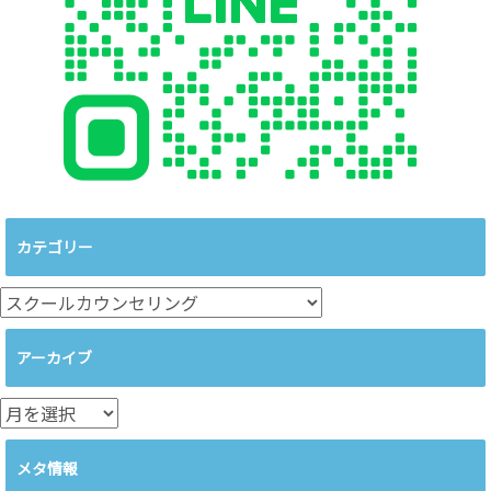
カテゴリー
カ
テ
ゴ
アーカイブ
リ
ー
ア
ー
カ
メタ情報
イ