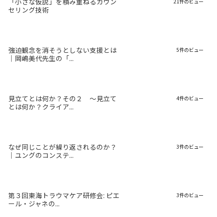
「小さな仮説」を積み重ねるカウン
21件のビュー
セリング技術
強迫観念を消そうとしない支援とは
5件のビュー
｜岡嶋美代先生の「...
見立てとは何か？その２ 〜見立て
4件のビュー
とは何か？クライア...
なぜ同じことが繰り返されるのか？
3件のビュー
｜ユングのコンステ...
第３回東海トラウマケア研修会: ピエ
3件のビュー
ール・ジャネの...