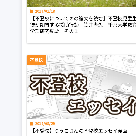
2019/01/18
【不登校についてのの論文を読む】不登校児童
徒が期待する援助行動 笠井孝久 千葉大学教
学部研究紀要 その１
不登校
2018/08/29
【不登校】りゃこさんの不登校エッセイ漫画