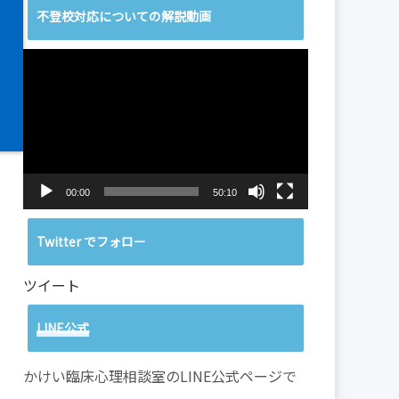
不登校対応についての解説動画
動
画
プ
レ
ー
ヤ
ー
00:00
50:10
Twitter でフォロー
ツイート
LINE公式
かけい臨床心理相談室のLINE公式ページで