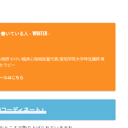
書いている人 -
-
WRITER
心理師 かけい臨床心理相談室代表/愛知学院大学特任講師 専
セラピー
ールはこちら
的コーディネート』
なところで取り上げられていますね。