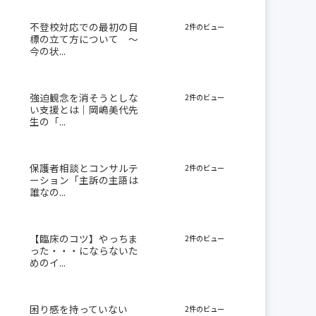
不登校対応での最初の目
2件のビュー
標の立て方について 〜
今の状...
強迫観念を消そうとしな
2件のビュー
い支援とは｜岡嶋美代先
生の「...
保護者相談とコンサルテ
2件のビュー
ーション「主訴の主語は
誰なの...
【臨床のコツ】やっちま
2件のビュー
った・・・にならないた
めのイ...
困り感を持っていない
2件のビュー