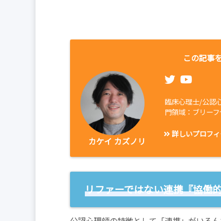
この記事を
臨床心理士/公認
門領域：ブリーフ
詳しいプロフィ
カケイ カズノリ
リファーではない連携『協働
公認心理師の特徴として「連携」がいろん