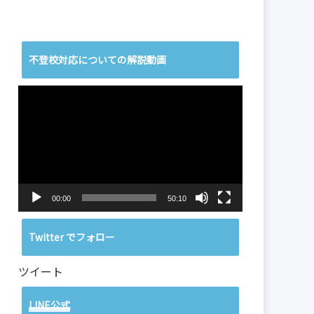
不登校対応についての解説動画
動
画
プ
レ
ー
ヤ
ー
00:00
50:10
Twitter でフォロー
ツイート
LINE公式