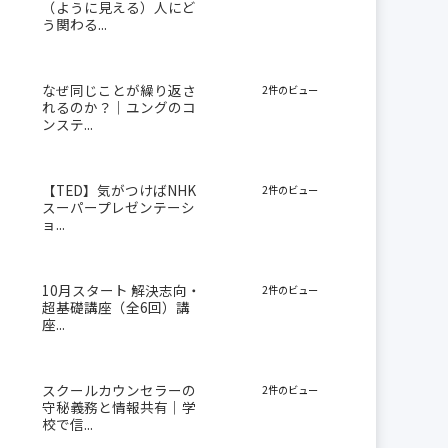
（ように見える）人にど
う関わる...
なぜ同じことが繰り返さ
2件のビュー
れるのか？｜ユングのコ
ンステ...
【TED】気がつけばNHK
2件のビュー
スーパープレゼンテーシ
ョ...
10月スタート 解決志向・
2件のビュー
超基礎講座（全6回）講
座...
スクールカウンセラーの
2件のビュー
守秘義務と情報共有｜学
校で信...