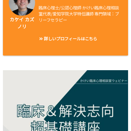
臨床心理士/公認心理師 かけい臨床心理相談
室代表/愛知学院大学特任講師 専門領域：ブ
カケイ カズ
リーフセラピー
ノリ
詳しいプロフィールはこちら