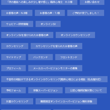
「次の面談への楽しみが少し増す感じ」臨床心理士 H.O様
お問い合わせ
お客様の声：N.B様
お客様の声：T.I様
ご予約が完了しました！
ウェビナー研修情報
オンラインSV
オンラインSVを受けられたお客様の声
オンラインカウンセリング
カウンセリング
カウンセリングを受られたお客様の声
サイトマップ
バックエンド
フロントエンド
プロフィール
メールスーパービジョンモニターの募集
不登校の相談ができるオンラインカウンセリング|臨床心理士による相談（名古屋対応）
予約フォーム
体験スーパービジョン
公認心理師試験対策について
対面カウンセリング
期間限定オンラインスーパービジョン無料体験