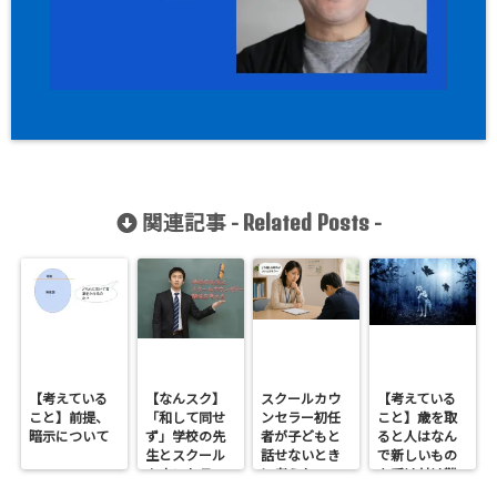
関連記事 -
-
Related Posts
【考えている
【なんスク】
スクールカウ
【考えている
こと】前提、
「和して同せ
ンセラー初任
こと】歳を取
暗示について
ず」学校の先
者が子どもと
ると人はなん
生とスクール
話せないとき
で新しいもの
カウンセラー
に考えたいこ
を受け付け難
との関係を考
と｜会話が弾
くなるのか