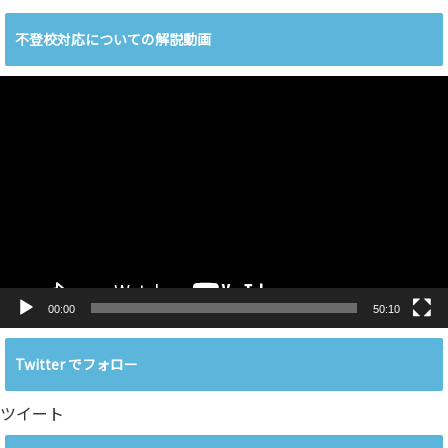
不登校対応についての解説動画
動
画
プ
レ
ー
ヤ
ー
00:00
50:10
Twitter でフォロー
ツイート