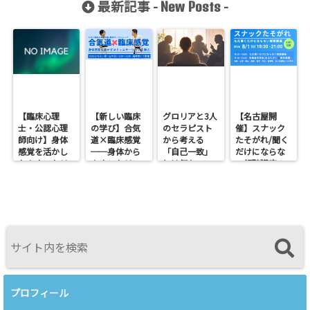
最新記事 -
-
New Posts
える その１
まない理由と
関係づくり
【臨床心理
【新しい臨床
グロリアと3人
【名古屋開
士・公認心理
の学び】合気
のセラピスト
催】スナック
師向け】身体
道×臨床感覚
から考える
たそがれ/聞く
感覚を活かし
──身体から
「自己一致」
だけにならな
たカウンセリ
カウンセリン
とは何か──
い傾聴講座
ングとは？
グを考えるワ
ロジャース・パ
支援者交流会
──援助者と
ークショップ
ールズ・エリ
してのBeingを
を開催します
スを見比べて
育てるという
感じたこと
視点<
プロフィール