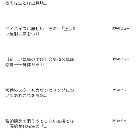
校の先生とは出発地...
アドバイスは難しい その1「正した
3件のビュー
い反射に気をつけ...
【新しい臨床の学び】合気道×臨床
3件のビュー
感覚──身体からカ...
常勤のスクールカウンセリングにつ
2件のビュー
いてあれこれをお話...
強迫観念を消そうとしない支援とは
2件のビュー
｜岡嶋美代先生の「...