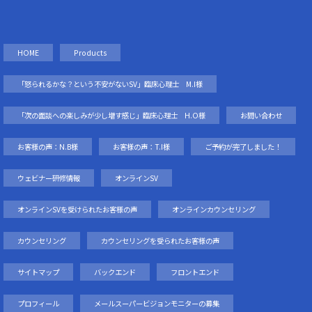
HOME
Products
「怒られるかな？という不安がないSV」臨床心理士 M.I様
「次の面談への楽しみが少し増す感じ」臨床心理士 H.O様
お問い合わせ
お客様の声：N.B様
お客様の声：T.I様
ご予約が完了しました！
ウェビナー研修情報
オンラインSV
オンラインSVを受けられたお客様の声
オンラインカウンセリング
カウンセリング
カウンセリングを受られたお客様の声
サイトマップ
バックエンド
フロントエンド
プロフィール
メールスーパービジョンモニターの募集