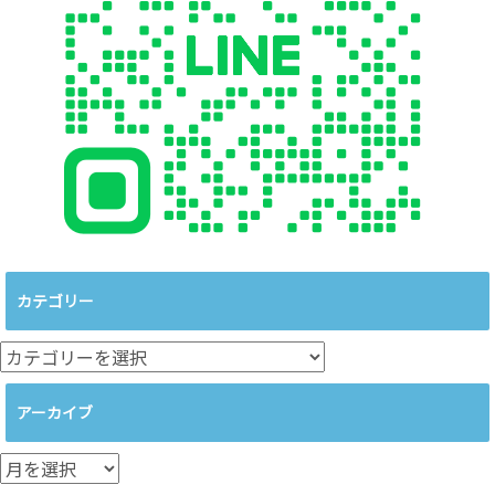
カテゴリー
カ
テ
ゴ
アーカイブ
リ
ー
ア
ー