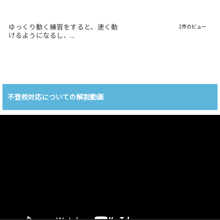
ゆっくり動く練習をすると、速く動
2件のビュー
けるようになるし、...
不登校対応についての解説動画
動
画
プ
レ
ー
ヤ
ー