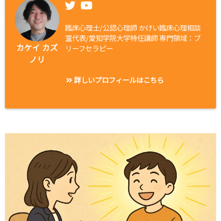
臨床心理士/公認心理師 かけい臨床心理相談
室代表/愛知学院大学特任講師 専門領域：ブ
カケイ カズ
リーフセラピー
ノリ
詳しいプロフィールはこちら