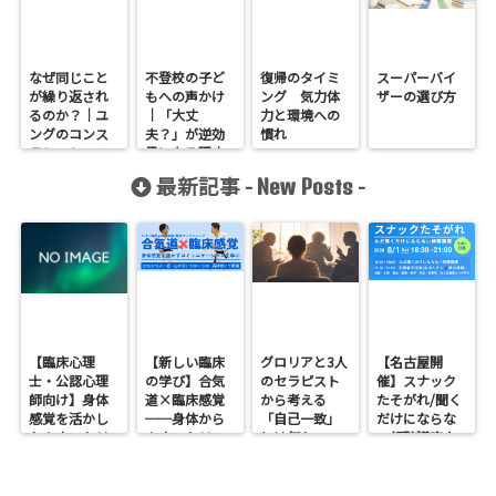
なぜ同じこと
不登校の子ど
復帰のタイミ
スーパーバイ
が繰り返され
もへの声かけ
ング 気力体
ザーの選び方
るのか？｜ユ
｜「大丈
力と環境への
ングのコンス
夫？」が逆効
慣れ
テレーション
果になる理由
から考える心
と見守りの考
最新記事 -
-
New Posts
の反応
え方
【臨床心理
【新しい臨床
グロリアと3人
【名古屋開
士・公認心理
の学び】合気
のセラピスト
催】スナック
師向け】身体
道×臨床感覚
から考える
たそがれ/聞く
感覚を活かし
──身体から
「自己一致」
だけにならな
たカウンセリ
カウンセリン
とは何か──
い傾聴講座
ングとは？
グを考えるワ
ロジャース・パ
支援者交流会
──援助者と
ークショップ
ールズ・エリ
してのBeingを
を開催します
スを見比べて