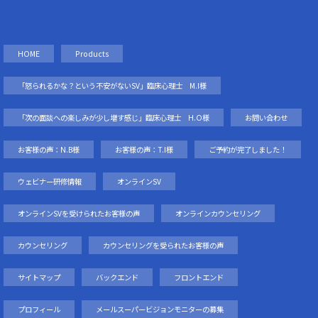
HOME
Products
「怒られるかな？という不安がないSV」臨床心理士 M.I様
「次の面談への楽しみが少し増す感じ」臨床心理士 H.O様
お問い合わせ
お客様の声：N.B様
お客様の声：T.I様
ご予約が完了しました！
ウェビナー研修情報
オンラインSV
オンラインSVを受けられたお客様の声
オンラインカウンセリング
カウンセリング
カウンセリングを受られたお客様の声
サイトマップ
バックエンド
フロントエンド
プロフィール
メールスーパービジョンモニターの募集