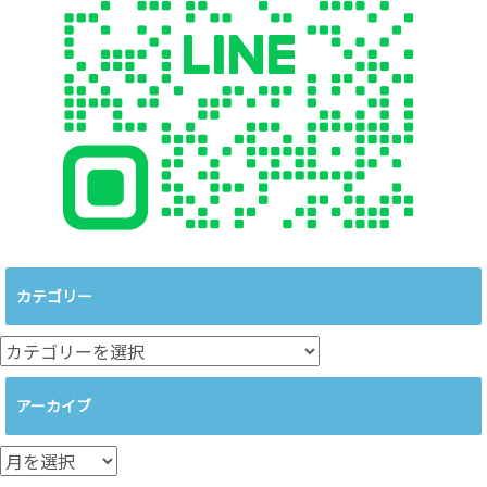
カテゴリー
カ
テ
ゴ
アーカイブ
リ
ー
ア
ー