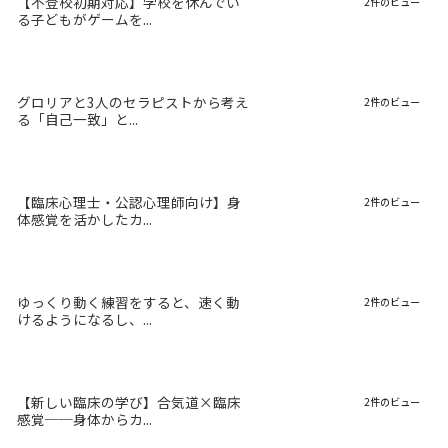
【不登校初期対応】学校を休んでい
2件のビュー
る子どもがゲームを...
グロリアと3人のセラピストから考え
2件のビュー
る「自己一致」と...
【臨床心理士・公認心理師向け】身
2件のビュー
体感覚を活かしたカ...
ゆっくり動く練習をすると、速く動
2件のビュー
けるようになるし、...
【新しい臨床の学び】合気道×臨床
2件のビュー
感覚──身体からカ...