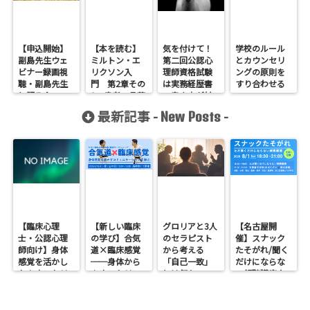
【申込開始】
【本を読む】
気を付けて！
学校のルール
副島先生ウェ
ミルトン・エ
第二回公認心
とカウンセリ
ビナー録画視
リクソン入
理師資格試験
ングの原則を
聴・副島先生
門 第2章その
は実務経歴書
すり合わせる
と語る会
1 患者の言葉
の書き方が(な
を利用するこ
んか)違う？？
最新記事 -
-
New Posts
と
【臨床心理
【新しい臨床
グロリアと3人
【名古屋開
士・公認心理
の学び】合気
のセラピスト
催】スナック
師向け】身体
道×臨床感覚
から考える
たそがれ/聞く
感覚を活かし
──身体から
「自己一致」
だけにならな
たカウンセリ
カウンセリン
とは何か──
い傾聴講座
ングとは？
グを考えるワ
ロジャース・パ
支援者交流会
──援助者と
ークショップ
ールズ・エリ
してのBeingを
を開催します
スを見比べて