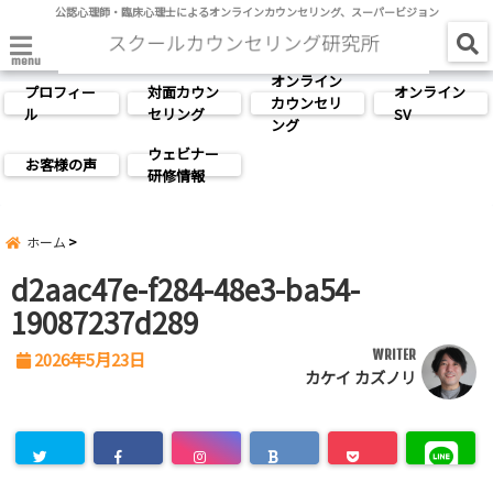
公認心理師・臨床心理士によるオンラインカウンセリング、スーパービジョン
menu
オンライン
プロフィー
対面カウン
オンライン
カウンセリ
ル
セリング
SV
ング
ウェビナー
お客様の声
研修情報
ホーム
d2aac47e-f284-48e3-ba54-
19087237d289
WRITER
2026年5月23日
カケイ カズノリ