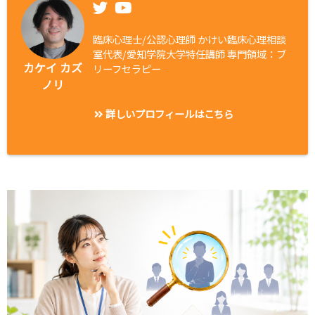
臨床心理士/公認心理師 かけい臨床心理相談
室代表/愛知学院大学特任講師 専門領域：ブ
カケイ カズ
リーフセラピー
ノリ
詳しいプロフィールはこちら