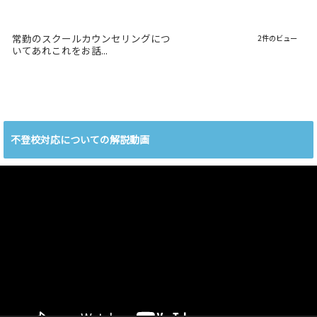
常勤のスクールカウンセリングにつ
2件のビュー
いてあれこれをお話...
不登校対応についての解説動画
動
画
プ
レ
ー
ヤ
ー