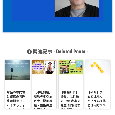
関連記事 -
-
Related Posts
対話の専門性
【申込開始】
【視聴レポ】
【研修】チー
と資格の専門
副島先生ウェ
協働、はじめ
ムとはなん
性は別物じ
ビナー録画視
の一歩 ’赤鼻の
だ？良い研修
ゃ！ナラティ
聴・副島先生
先生’ 打ち合わ
とは何だ？？
ブコロキウム
と語る会
せ対談①
始まったらい
６
ったいなにが