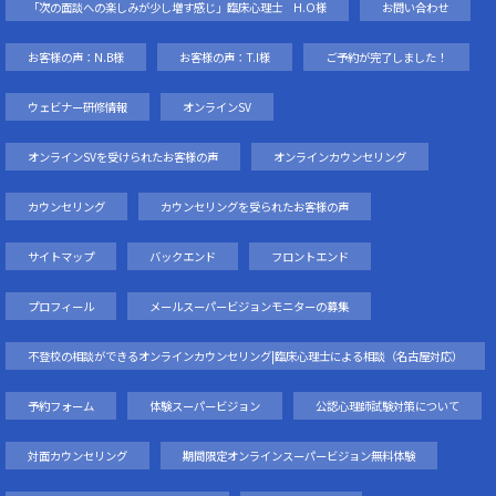
「次の面談への楽しみが少し増す感じ」臨床心理士 H.O様
お問い合わせ
お客様の声：N.B様
お客様の声：T.I様
ご予約が完了しました！
ウェビナー研修情報
オンラインSV
オンラインSVを受けられたお客様の声
オンラインカウンセリング
カウンセリング
カウンセリングを受られたお客様の声
サイトマップ
バックエンド
フロントエンド
プロフィール
メールスーパービジョンモニターの募集
不登校の相談ができるオンラインカウンセリング|臨床心理士による相談（名古屋対応）
予約フォーム
体験スーパービジョン
公認心理師試験対策について
対面カウンセリング
期間限定オンラインスーパービジョン無料体験