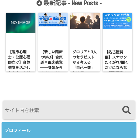
最新記事 -
-
New Posts
できるんだ？
【臨床心理
【新しい臨床
グロリアと3人
【名古屋開
士・公認心理
の学び】合気
のセラピスト
催】スナック
師向け】身体
道×臨床感覚
から考える
たそがれ/聞く
感覚を活かし
──身体から
「自己一致」
だけにならな
たカウンセリ
カウンセリン
とは何か──
い傾聴講座
ングとは？
グを考えるワ
ロジャース・パ
支援者交流会
──援助者と
ークショップ
ールズ・エリ
してのBeingを
を開催します
スを見比べて
育てるという
感じたこと
視点<
プロフィール