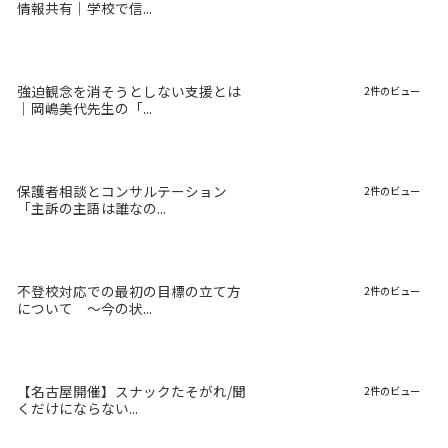
情報共有｜学校で信...
強迫観念を消そうとしない支援とは
2件のビュー
｜岡嶋美代先生の「...
保護者相談とコンサルテーション
2件のビュー
「主訴の主語は誰なの...
不登校対応での最初の目標の立て方
2件のビュー
について 〜今の状...
【名古屋開催】スナックたそがれ/聞
2件のビュー
くだけにならない...