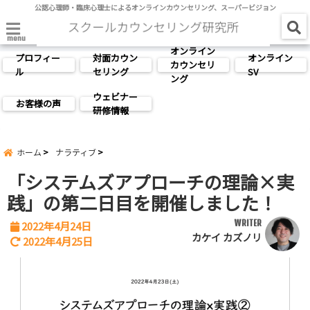
公認心理師・臨床心理士によるオンラインカウンセリング、スーパービジョン
menu
オンライン
プロフィー
対面カウン
オンライン
カウンセリ
ル
セリング
SV
ング
ウェビナー
お客様の声
研修情報
ホーム
ナラティブ
「システムズアプローチの理論×実
践」の第二日目を開催しました！
WRITER
2022年4月24日
カケイ カズノリ
2022年4月25日