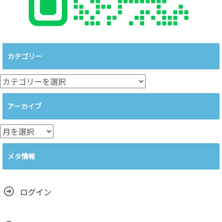
カテゴリー
カ
テ
ゴ
アーカイブ
リ
ー
ア
ー
カ
メタ情報
イ
ブ
ログイン