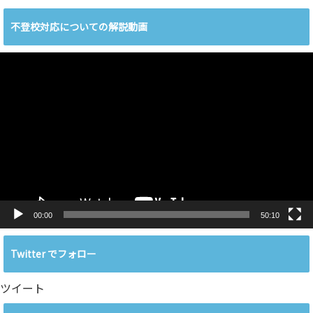
不登校対応についての解説動画
動
画
プ
レ
ー
ヤ
ー
00:00
50:10
Twitter でフォロー
ツイート