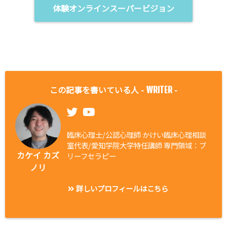
体験オンラインスーパービジョン
この記事を書いている人 -
-
WRITER
臨床心理士/公認心理師 かけい臨床心理相談
室代表/愛知学院大学特任講師 専門領域：ブ
カケイ カズ
リーフセラピー
ノリ
詳しいプロフィールはこちら