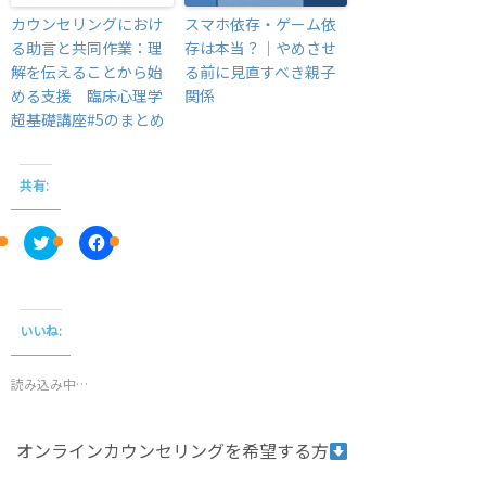
カウンセリングにおけ
スマホ依存・ゲーム依
る助言と共同作業：理
存は本当？｜やめさせ
解を伝えることから始
る前に見直すべき親子
める支援 臨床心理学
関係
超基礎講座#5のまとめ
共有:
C
F
l
a
i
c
c
e
k
b
t
o
o
o
いいね:
s
k
h
で
a
共
r
有
読み込み中…
e
す
o
る
n
に
T
は
オンラインカウンセリングを希望する方
w
ク
i
リ
t
ッ