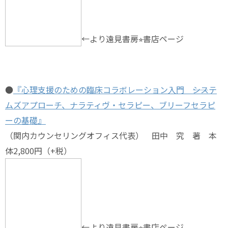
←より遠見書房⭐︎書店ページ
●
『心理支援のための臨床コラボレーション入門 ――システ
ムズアプローチ、ナラティヴ・セラピー、ブリーフセラピ
ーの基礎』
（関内カウンセリングオフィス代表） 田中 究 著 本
体2,800円（+税）
←より遠見書房⭐︎書店ページ