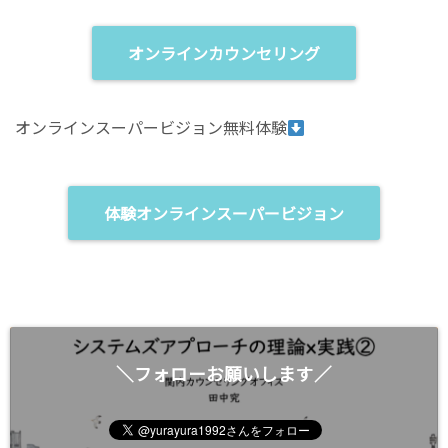
t
ク
e
し
r
て
(
く
オンラインカウンセリング
新
だ
し
さ
い
い
ウ
(
ィ
新
オンラインスーパービジョン無料体験
ン
し
ド
い
ウ
ウ
で
ィ
開
ン
き
ド
ま
ウ
体験オンラインスーパービジョン
す
で
)
開
き
ま
す
)
＼フォローお願いします／