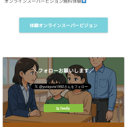
オンラインスーパービジョン無料体験
ン
し
ド
い
ウ
ウ
で
ィ
開
ン
き
ド
ま
ウ
体験オンラインスーパービジョン
す
で
)
開
き
ま
す
)
＼フォローお願いします／
feedly