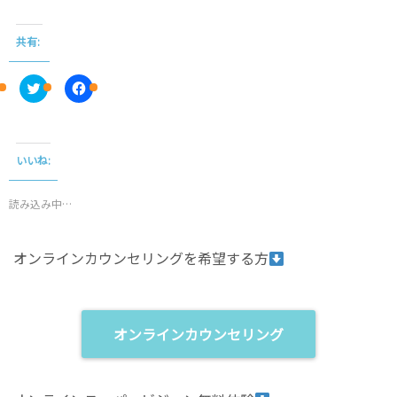
共有:
C
F
l
a
i
c
c
e
k
b
t
o
o
o
いいね:
s
k
h
で
a
共
r
有
読み込み中…
e
す
o
る
n
に
T
は
オンラインカウンセリングを希望する方
w
ク
i
リ
t
ッ
t
ク
e
し
r
て
(
く
オンラインカウンセリング
新
だ
し
さ
い
い
ウ
(
ィ
新