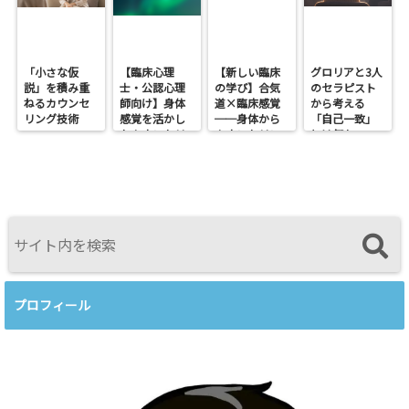
「小さな仮
【臨床心理
【新しい臨床
グロリアと3人
説」を積み重
士・公認心理
の学び】合気
のセラピスト
ねるカウンセ
師向け】身体
道×臨床感覚
から考える
リング技術
感覚を活かし
──身体から
「自己一致」
たカウンセリ
カウンセリン
とは何か──
ングとは？
グを考えるワ
ロジャース・パ
──援助者と
ークショップ
ールズ・エリ
してのBeingを
を開催します
スを見比べて
育てるという
感じたこと
視点<
プロフィール