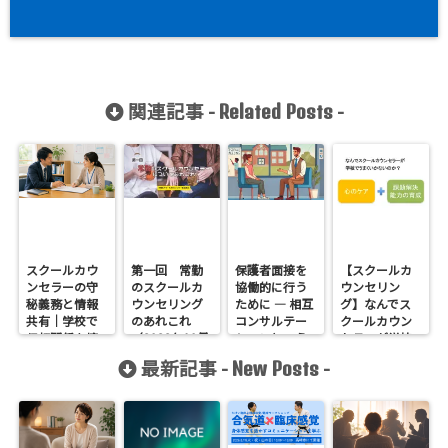
関連記事 -
-
Related Posts
スクールカウ
第一回 常勤
保護者面接を
【スクールカ
ンセラーの守
のスクールカ
協働的に行う
ウンセリン
秘義務と情報
ウンセリング
ために ― 相互
グ】なんでス
共有｜学校で
のあれこれ
コンサルテー
クールカウン
信頼関係を壊
（2022年10月
ションという
セラーが学校
さないために
22日）
視点
でうまくいか
最新記事 -
-
New Posts
大切なこと
ないのか？
心のケアと課
題解決能力の
育成