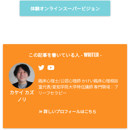
体験オンラインスーパービジョン
この記事を書いている人 -
-
WRITER
臨床心理士/公認心理師 かけい臨床心理相談
室代表/愛知学院大学特任講師 専門領域：ブ
カケイ カズ
リーフセラピー
ノリ
詳しいプロフィールはこちら