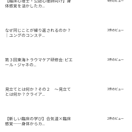
【臨床心理士・公認心理師向け】身
4件のビュー
体感覚を活かしたカ...
なぜ同じことが繰り返されるのか？
3件のビュー
｜ユングのコンステ...
第３回東海トラウマケア研修会: ピエ
3件のビュー
ール・ジャネの...
見立てとは何か？その２ 〜見立て
3件のビュー
とは何か？クライア...
【新しい臨床の学び】合気道×臨床
2件のビュー
感覚──身体からカ...