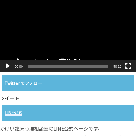
画
プ
レ
ー
ヤ
ー
00:00
50:10
Twitter でフォロー
ツイート
LINE公式
かけい臨床心理相談室のLINE公式ページです。